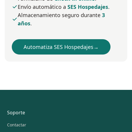
Envío automático a
SES Hospedajes
.
Almacenamiento seguro durante
3
años
.
Automatiza SES Hospedajes
→
Pie de página
Soporte
Contactar